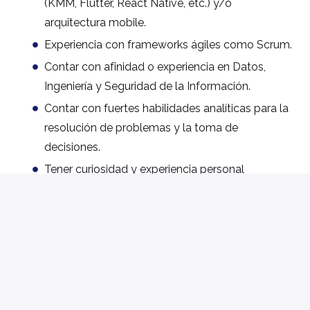
(KMM, Flutter, React Native, etc.) y/o
arquitectura mobile.
Experiencia con frameworks ágiles como Scrum.
Contar con afinidad o experiencia en Datos,
Ingeniería y Seguridad de la Información.
Contar con fuertes habilidades analíticas para la
resolución de problemas y la toma de
decisiones.
Tener curiosidad y experiencia personal
explorando el uso de herramientas de IA para la
creación de nuevos productos.
En Bold, el talento no tiene etiquetas. Fomentamos un
entorno de trabajo inclusivo y accesible para todos,
garantizando un proceso de selección equitativo. Si
necesitas algún ajuste razonable para participar en el