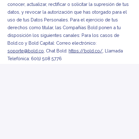
conocer, actualizar, rectificar o solicitar la supresión de tus
datos, y revocar la autorización que has otorgado para el
uso de tus Datos Personales. Para el ejercicio de tus
derechos como titular, las Compañías Bold ponen a tu
disposición los siguientes canales: Para los casos de
Bold.co y Bold Capital: Correo electrónico:
soporte@bold.co
, Chat Bold:
https://bold.co/
, Llamada
Telefónica: 60(1) 508 5776
Para los casos de Bold CF: Correo electrónico:
soporte@boldcf.co
, Chat Bold:
https://boldcf.co
, Llamada
Telefónica: 60(1) 254 3084
Detalles
Híbrido
Medellin
,
Antioquia
,
Colombia
•
+2 más