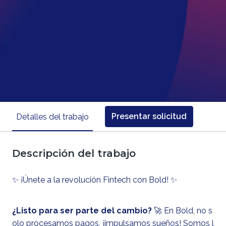
Presentar solicitud
Detalles del trabajo
Descripción del trabajo
✨
¡Únete a la revolución Fintech con Bold! ✨
¿Listo para ser parte del cambio?
🚀 En Bold, no s
olo procesamos pagos, ¡impulsamos sueños! Somos l