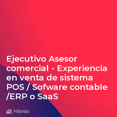
Ejecutivo Asesor
comercial - Experiencia
en venta de sistema
POS / Sofware contable
/ERP o SaaS
Híbrido