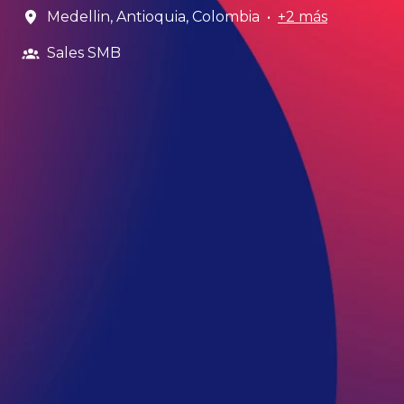
Medellin
,
Antioquia
,
Colombia
•
+2 más
Sales SMB