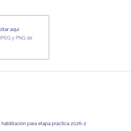
oltar aquí
í
 JPEG y PNG de
y estudiante técnico o tecnólogo con habilitación para etapa práctica 2026-2