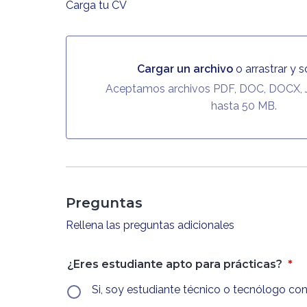
Carga tu CV
Cargar un archivo
o arrastrar y s
Cargar un archivo o arrastrar y soltar aqu
Aceptamos archivos PDF, DOC, DOCX,
hasta 50 MB.
Preguntas
Rellena las preguntas adicionales
¿Eres estudiante apto para prácticas?
*
Si, so