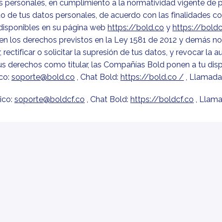
tos personales, en cumplimiento a la normatividad vigente de 
to de tus datos personales, de acuerdo con las finalidades co
disponibles en su página web 
https://bold.co
 y 
https://boldc
ten los derechos previstos en la Ley 1581 de 2012 y demás 
, rectificar o solicitar la supresión de tus datos, y revocar la
tus derechos como titular, las Compañías Bold ponen a tu dispo
co: 
soporte@bold.co
 , Chat Bold: 
https://bold.co /
 , Llamada
co: 
soporte@boldcf.co
 , Chat Bold: 
https://boldcf.co
 , Llam
rios.